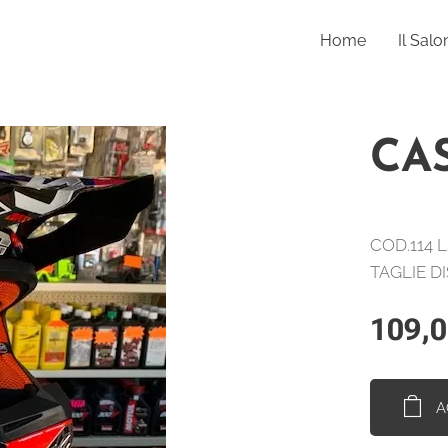
Home
Il Salo
CA
COD.114 
TAGLIE DI
109,
A