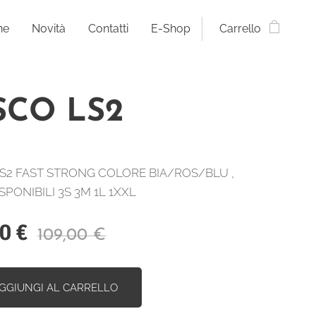
ne
Novità
Contatti
E-Shop
Carrello
SCO LS2
LS2 FAST STRONG COLORE BIA/ROS/BLU ,
SPONIBILI 3S 3M 1L 1XXL
00
€
109,00
€
GGIUNGI AL CARRELLO