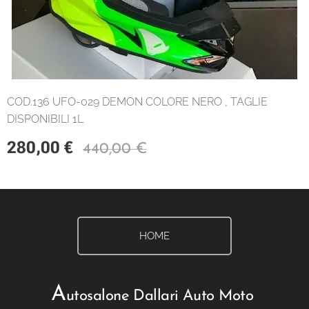
COD.136 UFO-029 DEMON COLORE NERO , TAGLIE
DISPONIBILI 1L
280,00
€
440,00
€
HOME
A
utosalone Dallari Auto Moto