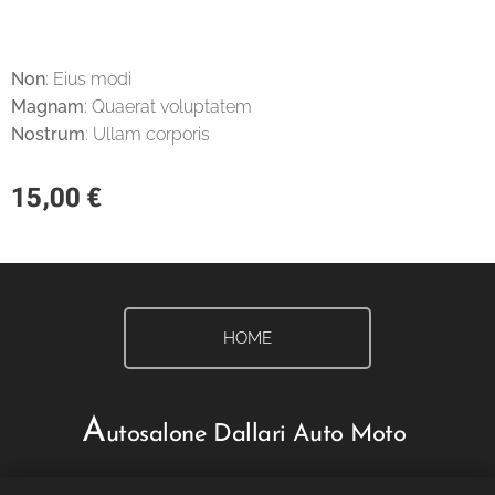
Non
: Eius modi
Magnam
: Quaerat voluptatem
Nostrum
: Ullam corporis
15,00
€
HOME
A
utosalone Dallari Auto Moto